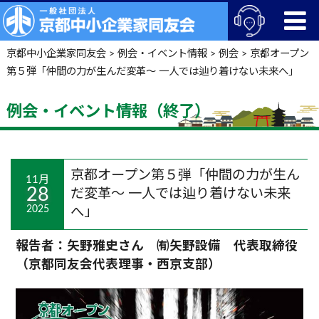
京都中小企業家同友会
>
例会・イベント情報
>
例会
>
京都オープン
第５弾「仲間の力が生んだ変革～ 一人では辿り着けない未来へ」
例会・イベント情報（終了）
京都オープン第５弾「仲間の力が生ん
11月
28
だ変革～ 一人では辿り着けない未来
2025
へ」
報告者：矢野雅史さん ㈲矢野設備 代表取締役
（京都同友会代表理事・西京支部）