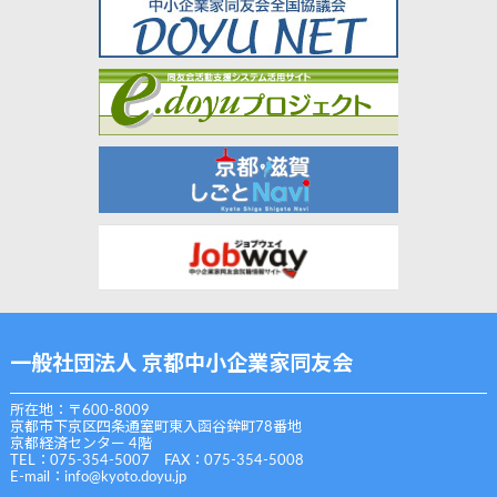
一般社団法人 京都中小企業家同友会
所在地：〒600-8009
京都市下京区四条通室町東入函谷鉾町78番地
京都経済センター 4階
TEL：075-354-5007 FAX：075-354-5008
E-mail：
info@kyoto.doyu.jp