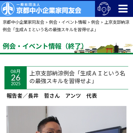
京都中小企業家同友会
>
例会・イベント情報
>
例会
>
上京支部納涼
例会「生成ＡＩという名の最強スキルを習得せよ」
例会・イベント情報（終了）
08月
上京支部納涼例会「生成ＡＩという名
26
の最強スキルを習得せよ」
2025
報告者／長井 哲さん アンツ 代表