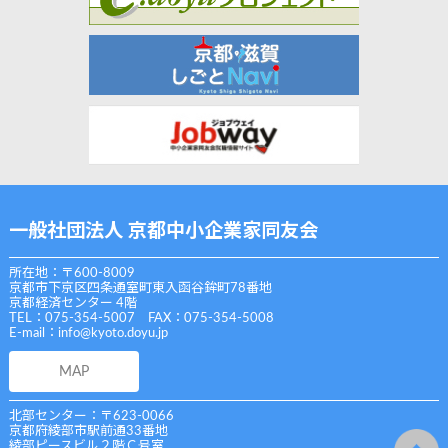
一般社団法人 京都中小企業家同友会
所在地：〒600-8009
京都市下京区四条通室町東入函谷鉾町78番地
京都経済センター 4階
TEL：075-354-5007 FAX：075-354-5008
E-mail：
info@kyoto.doyu.jp
MAP
北部センター：〒623-0066
京都府綾部市駅前通33番地
綾部ピースビル２階Ｃ号室