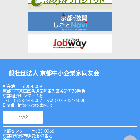
一般社団法人 京都中小企業家同友会
所在地：〒600-8009
京都市下京区四条通室町東入函谷鉾町78番地
京都経済センター 4階
TEL：075-354-5007 FAX：075-354-5008
E-mail：
info@kyoto.doyu.jp
MAP
北部センター：〒623-0066
京都府綾部市駅前通33番地