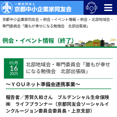
京都中小企業家同友会
>
例会・イベント情報
>
例会
>
北部地域会・
専門委員会「誰もが幸せになる勉強会 北部出張版」
例会・イベント情報（終了）
01月
北部地域会・専門委員会「誰もが幸せ
16
になる勉強会 北部出張版」
2025
～ＹＯＵネット準備会連携事業～
報告者／芳賀久和さん プルデンシャル生命保険
㈱ ライフプランナー（京都同友会ソーシャルイ
ンクルージョン委員会委員長・上京支部）