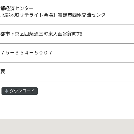
京都経済センター
【北部地域サテライト会場】舞鶴市西駅交流センター
京都市下京区四条通室町東入函谷鉾町78
０７５－３５４－５００７
不要
ダウンロード