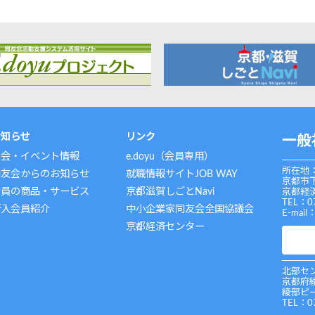
お知らせ
リンク
一般
例会・イベント情報
e.doyu（会員専用）
所在地：
同友会からのお知らせ
就職情報サイトJOB WAY
京都市
会員の商品・サービス
京都滋賀しごとNavi
京都経済
TEL：0
新入会員紹介
中小企業家同友会全国協議会
E-mail
京都経済センター
北部セン
京都府
綾部ピ
TEL：0