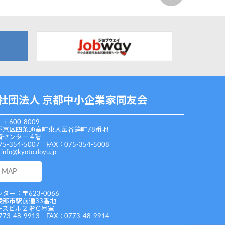
社団法人 京都中小企業家同友会
〒600-8009
下京区四条通室町東入函谷鉾町78番地
センター 4階
75-354-5007 FAX：075-354-5008
：
info@kyoto.doyu.jp
MAP
ター：〒623-0066
綾部市駅前通33番地
ースビル２階Ｃ号室
773-48-9913 FAX：0773-48-9914