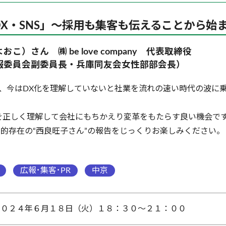
X・SNS」～採用も集客も伝えることから始
）さん ㈱ be love company 代表取締役
会副委員長・兵庫同友会女性部部会長）
て、今はDX化を理解していないと社業を流れの速い時代の波に
Sを正しく理解して会社にもちかえり変革をもたらす良い機会で
的存在の“西良旺子さん”の報告をじっくりお楽しみください。
広報･集客･PR
中京
２０２４年６月１８日（火）１８：３０～２１：００