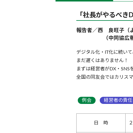
「社長がやるべきD
報告者／西 良旺子（よおこ
（中同協広報委員
デジタル化・IT化に続い
まだ遅くはありません！
まずは経営者がDX・SN
全国の同友会ではカリスマ
例会
経営者の責任
日 時