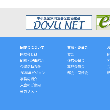
同友会について
支部・委員会
同友会とは
支部
組織・理事紹介
運営委員会
今期活動方針
専門委員会
2030年ビジョン
部会・同好会
事務局紹介
入会のご案内
会員リスト