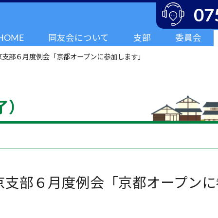
07
HOME
同友会について
支部
委員会
京支部６月度例会「京都オープンに参加します」
了）
京支部６月度例会「京都オープンに