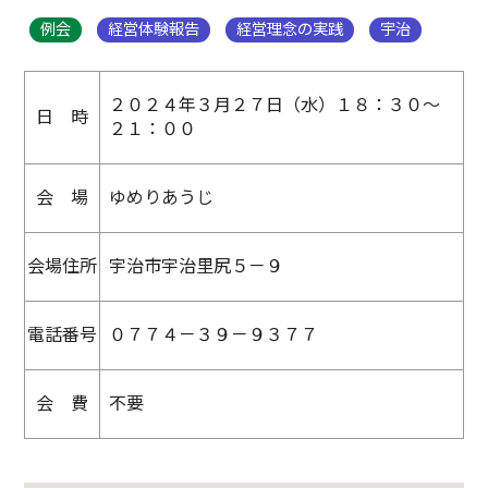
例会
経営体験報告
経営理念の実践
宇治
２０２４年３月２７日（水）１８：３０～
日 時
２１：００
会 場
ゆめりあうじ
会場住所
宇治市宇治里尻５－９
電話番号
０７７４－３９－９３７７
会 費
不要