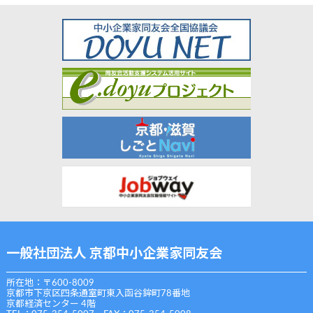
一般社団法人 京都中小企業家同友会
所在地：〒600-8009
京都市下京区四条通室町東入函谷鉾町78番地
京都経済センター 4階