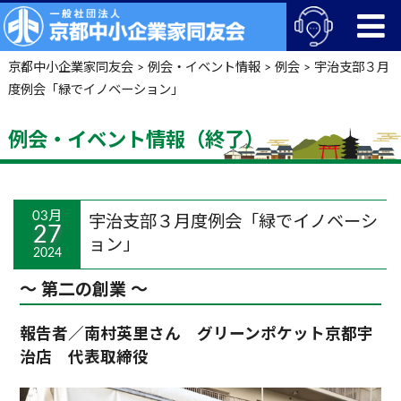
京都中小企業家同友会
>
例会・イベント情報
>
例会
>
宇治支部３月
度例会「緑でイノベーション」
例会・イベント情報（終了）
03月
宇治支部３月度例会「緑でイノベーシ
27
ョン」
2024
～ 第二の創業 ～
報告者／南村英里さん グリーンポケット京都宇
治店 代表取締役