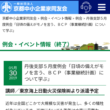
京都中小企業家同友会
>
例会・イベント情報
>
例会
>
丹後支部５月
度例会「日頃の備えがモノを言う、ＢＣＰ（事業継続計画）につい
て学ぶ」
例会・イベント情報（終了）
丹後支部５月度例会「日頃の備えがモ
05月
30
ノを言う、ＢＣＰ（事業継続計画）に
2019
ついて学ぶ」
講師／東京海上日動火災保険㈱より派遣予定
近年は全国どこかで大規模な災害が発生し、多くの犠牲