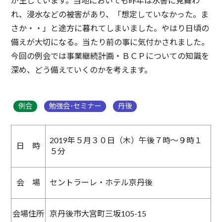
が生じています。当地においても昨年は水害に見舞わ
れ、浸水などの被害があり、「想定していなかった。ま
さか・・」と途方に暮れてしまいました。やはり日頃の
備えが大切になる。当たり前の事に気付かされました。
今回の例会では事業継続計画・ＢＣＰについての知識を
深め、どう備えていくのかを考えます。
例会
勉強会･セミナー
丹後
2019年５月３０日（木）午後７時～９時１
日 時
５分
会 場
セントラーレ・ホテル京丹後
会場住所
京丹後市大宮町三坂105-15