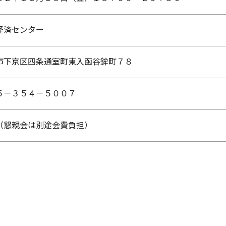
経済センター
市下京区四条通室町東入函谷鉾町７８
５－３５４－５００７
（懇親会は別途会費負担）