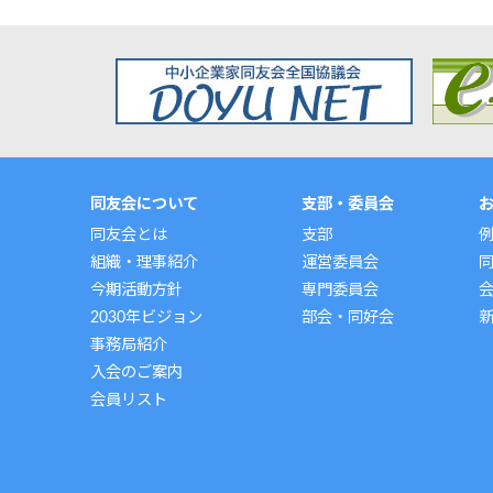
同友会について
支部・委員会
同友会とは
支部
組織・理事紹介
運営委員会
今期活動方針
専門委員会
2030年ビジョン
部会・同好会
事務局紹介
入会のご案内
会員リスト