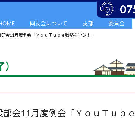
07
HOME
同友会について
支部
委員会
設部会11月度例会「ＹｏｕＴｕｂｅ戦略を学ぶ！」
了）
設部会11月度例会「ＹｏｕＴｕｂ