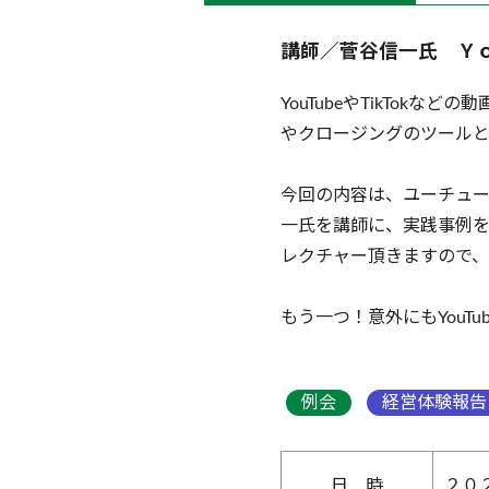
講師／菅谷信一氏 Ｙ
YouTubeやTikTo
やクロージングのツール
今回の内容は、ユーチューバ
一氏を講師に、実践事例
レクチャー頂きますので
もう一つ！意外にもYou
例会
経営体験報告
日 時
２０