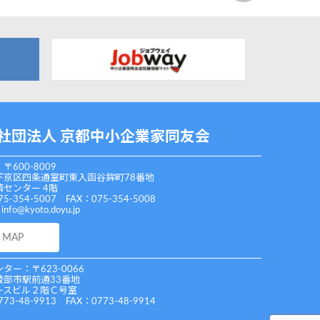
社団法人 京都中小企業家同友会
〒600-8009
下京区四条通室町東入函谷鉾町78番地
センター 4階
75-354-5007 FAX：075-354-5008
：
info@kyoto.doyu.jp
MAP
ター：〒623-0066
綾部市駅前通33番地
ースビル２階Ｃ号室
773-48-9913 FAX：0773-48-9914