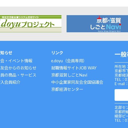
お知らせ
リンク
一般
例会・イベント情報
e.doyu（会員専用）
所在地：
同友会からのお知らせ
就職情報サイトJOB WAY
京都市
会員の商品・サービス
京都滋賀しごとNavi
京都経済
TEL：0
新入会員紹介
中小企業家同友会全国協議会
E-mail
京都経済センター
北部セン
京都府
綾部ピ
TEL：0