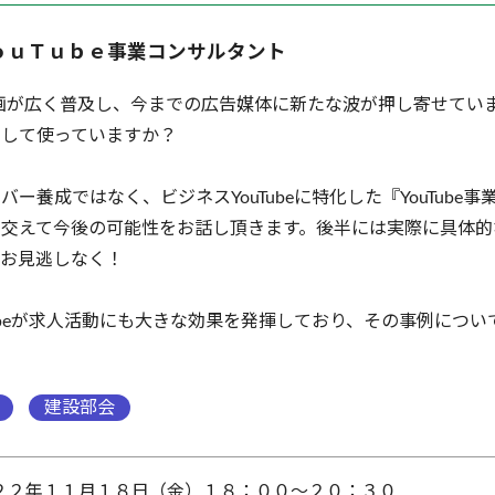
ｏｕＴｕｂｅ事業コンサルタント
kなどの動画が広く普及し、今までの広告媒体に新たな波が押し寄せて
として使っていますか？
ー養成ではなく、ビジネスYouTubeに特化した『YouTube
を交えて今後の可能性をお話し頂きます。後半には実際に具体的
、お見逃しなく！
Tubeが求人活動にも大きな効果を発揮しており、その事例につ
建設部会
２２年１１月１８日（金）１８：００～２０：３０