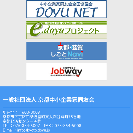
一般社団法人 京都中小企業家同友会
所在地：〒600-8009
京都市下京区四条通室町東入函谷鉾町78番地
京都経済センター 4階
TEL：075-354-5007 FAX：075-354-5008
E-mail：
info@kyoto.doyu.jp