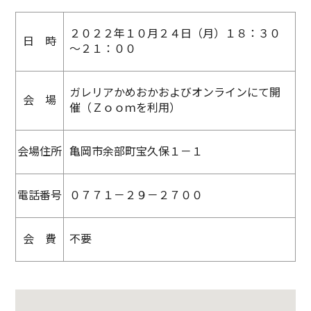
２０２２年１０月２４日（月）１８：３０
日 時
～２１：００
ガレリアかめおかおよびオンラインにて開
会 場
催（Ｚｏｏｍを利用）
会場住所
亀岡市余部町宝久保１－１
電話番号
０７７１－２９－２７００
会 費
不要