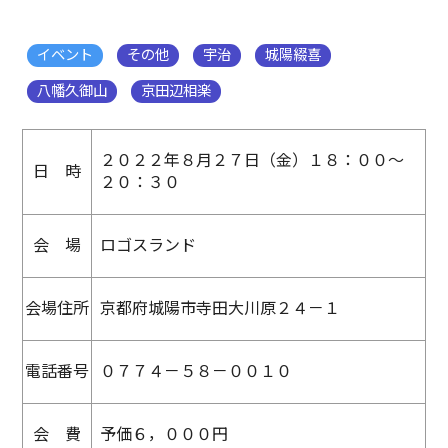
イベント
その他
宇治
城陽綴喜
八幡久御山
京田辺相楽
２０２２年８月２７日（金）１８：００～
日 時
２０：３０
会 場
ロゴスランド
会場住所
京都府城陽市寺田大川原２４－１
電話番号
０７７４－５８－００１０
会 費
予価６，０００円