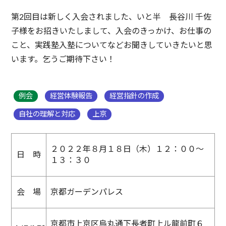
第2回目は新しく入会されました、いと半 長谷川 千佐
子様をお招きいたしまして、入会のきっかけ、お仕事の
こと、実践塾入塾についてなどお聞きしていきたいと思
います。乞うご期待下さい！
例会
経営体験報告
経営指針の作成
自社の理解と対応
上京
２０２２年８月１８日（木）１２：００～
日 時
１３：３０
会 場
京都ガーデンパレス
京都市上京区烏丸通下長者町上ル龍前町６