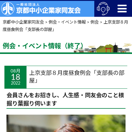
京都中小企業家同友会
>
例会・イベント情報
>
例会
>
上京支部８月
度昼食例会「支部長の部屋」
例会・イベント情報（終了）
08月
上京支部８月度昼食例会「支部長の部
18
屋」
2022
会員さんをお招きし、人生感・同友会のこと根
掘り葉掘り伺います