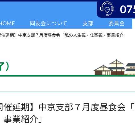
07
HOME
同友会について
支部
委員会
開催延期】中京支部７月度昼食会「私の人生観・仕事観・事業紹介」
了）
開催延期】中京支部７月度昼食会「
・事業紹介」