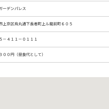
ガーデンパレス
市上京区烏丸通下長者町上ル龍前町６０５
５－４１１－０１１１
３００円（昼食代として）