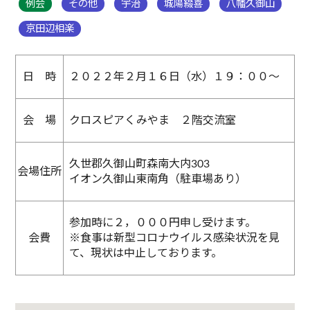
例会
その他
宇治
城陽綴喜
八幡久御山
京田辺相楽
日 時
２０２２年２月１６日（水）１９：００～
会 場
クロスピアくみやま ２階交流室
久世郡久御山町森南大内303
会場住所
イオン久御山東南角（駐車場あり）
参加時に２，０００円申し受けます。
会費
※食事は新型コロナウイルス感染状況を見
て、現状は中止しております。