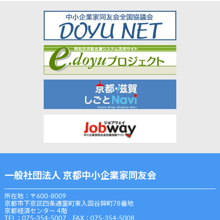
一般社団法人 京都中小企業家同友会
所在地：〒600-8009
京都市下京区四条通室町東入函谷鉾町78番地
京都経済センター 4階
TEL：075-354-5007 FAX：075-354-5008