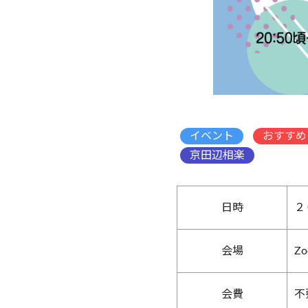
イベント
おすすめ
京田辺相楽
日時
２
会場
Z
会費
不