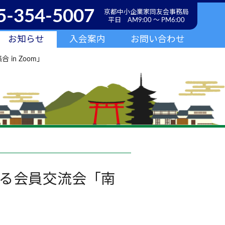
5-354-5007
京都中小企業家同友会事務局
平日 AM9:00 ～ PM6:00
お知らせ
入会案内
お問い合わせ
n Zoom」
る会員交流会「南