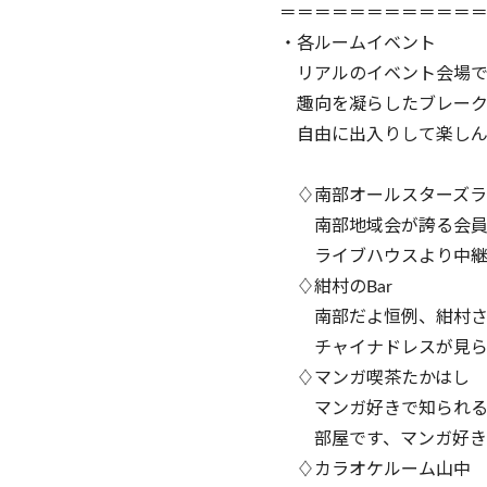
＝＝＝＝＝＝＝＝＝＝＝
・各ルームイベント
リアルのイベント会場で
趣向を凝らしたブレーク
自由に出入りして楽しん
♢南部オールスターズラ
南部地域会が誇る会員さ
ライブハウスより中継
♢紺村のBar
南部だよ恒例、紺村さん
チャイナドレスが見られ
♢マンガ喫茶たかはし
マンガ好きで知られる高
部屋です、マンガ好き
♢カラオケルーム山中