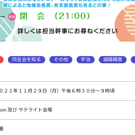
同友会を知る
その他
宇治
城陽綴喜
０２１年１１月２９日（月）午後６時３０分～９時頃
oom 及び サテライト会場
要