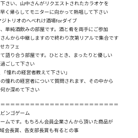
さい、山中さんがリクエストされたカラオケを
く帰らしてモニターに向かって熱唱して下さい
ジトリオのへべれけ酒場forダイブ
単純酒飲みの部屋です。酒と肴を両手にご参加
んから中継しますので終わり次第リアルで集合です
せカフェ
語り合う部屋です。ひととき、まったりと優しい
過ごして下さい
 「憧れの経営者教えて下さい」
憧れの経営者について質問されます、その中から
何か深めて下さい
＝＝＝＝＝＝＝＝＝＝＝＝＝＝＝＝＝＝＝＝＝＝＝＝＝
抗ビンゴゲーム
ームです。もちろん会員企業さんから頂いた商品が
域会長賞、各支部長賞も有るとの事